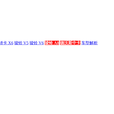
轿卡 X6
骏铃 V5
骏铃 V6
骏铃 A8
德沃斯中卡
车型解析