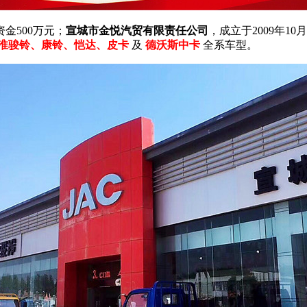
资金500万元；
宣城市金悦汽贸有限责任公司
，成立于2009年1
淮骏铃、康铃、恺达、皮卡
及
德沃斯中卡
全系车型。