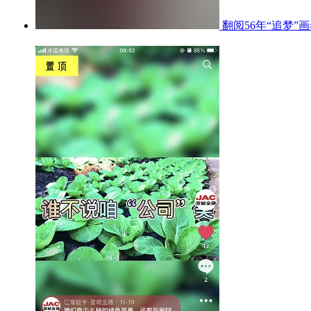
翻阅56年“追梦”画