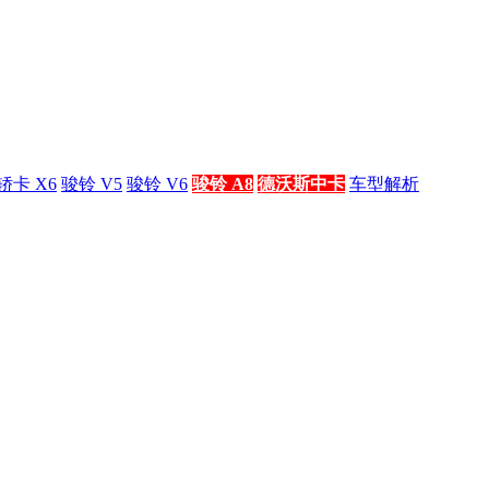
轿卡 X6
骏铃 V5
骏铃 V6
骏铃 A8
德沃斯中卡
车型解析