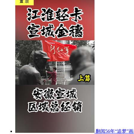
翻阅56年“追梦”画