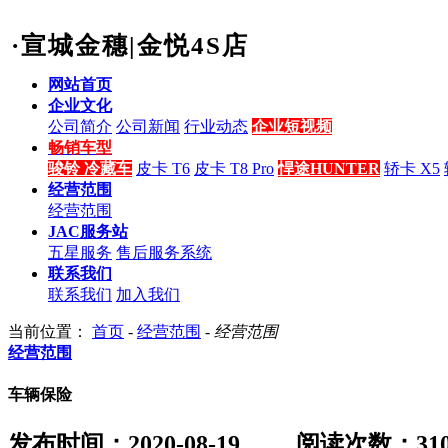
·宣城金穗|金悦4S店
网站首页
企业文化
公司简介
公司新闻
行业动态
企业短视频
畅销车型
骏铃 冷藏车
皮卡 T6
皮卡 T8 Pro
悍途HUNTER
轿卡 X5
经营范围
经营范围
JAC服务站
五星服务
售后服务系统
联系我们
联系我们
加入我们
当前位置：
首页
-
经营范围
-
经营范围
经营范围
车辆保险
发布时间：2020-08-19
阅读次数：
31