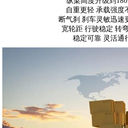
纵梁高度升级到180
自重更轻 承载强度
断气刹 刹车灵敏迅速
宽轮距 行驶稳定 转
稳定可靠 灵活通