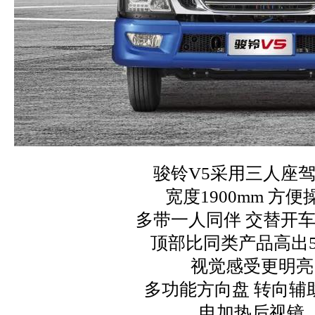
骏铃V5采用三人座
宽度1900mm 方便
多带一人同伴 交替开
顶部比同类产品高出5
视觉感受更明亮
多功能方向盘 转向辅
电加热后视镜