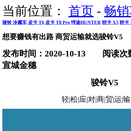
当前位置：
首页
-
畅销
骏铃 冷藏车
皮卡 T6
皮卡 T8 Pro
悍途HUNTER
轿卡 X5
轿卡 
想要赚钱有出路 商贸运输就选骏铃V5
发布时间：2020-10-13
阅读次
宣城金穗
骏铃V5
轻|松|应|对|商|贸|运|输