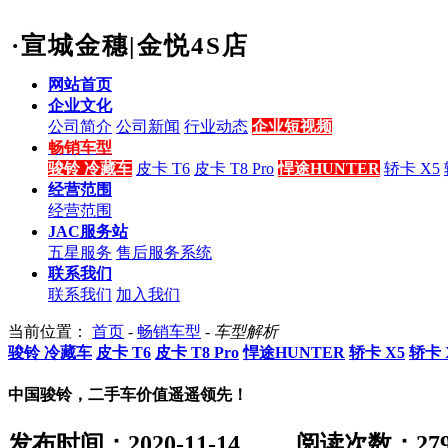
·宣城金穗|金悦4S店
网站首页
企业文化
公司简介
公司新闻
行业动态
企业短视频
畅销车型
骏铃 冷藏车
皮卡 T6
皮卡 T8 Pro
悍途HUNTER
轿卡 X5
经营范围
经营范围
JAC服务站
五星服务
售后服务系统
联系我们
联系我们
加入我们
当前位置：
首页
-
畅销车型
-
车型解析
骏铃 冷藏车
皮卡 T6
皮卡 T8 Pro
悍途HUNTER
轿卡 X5
轿卡 
中国骏铃，二手车价值遥遥领先！
发布时间：2020-11-14
阅读次数：
27