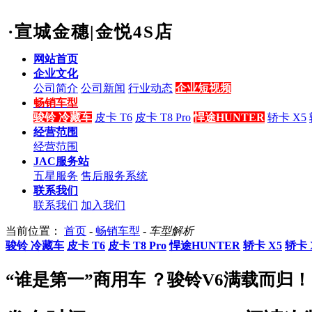
·宣城金穗|金悦4S店
网站首页
企业文化
公司简介
公司新闻
行业动态
企业短视频
畅销车型
骏铃 冷藏车
皮卡 T6
皮卡 T8 Pro
悍途HUNTER
轿卡 X5
经营范围
经营范围
JAC服务站
五星服务
售后服务系统
联系我们
联系我们
加入我们
当前位置：
首页
-
畅销车型
-
车型解析
骏铃 冷藏车
皮卡 T6
皮卡 T8 Pro
悍途HUNTER
轿卡 X5
轿卡 
“谁是第一”商用车 ？骏铃V6满载而归！