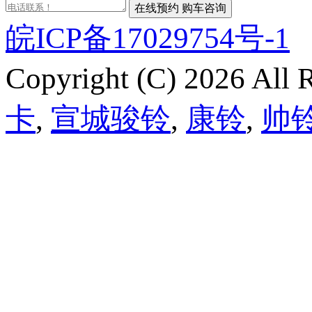
皖ICP备17029754号-1
Copyright (C) 2026 Al
卡
,
宣城骏铃
,
康铃
,
帅