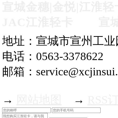
宣城金穗|金悦|江淮轻
JAC江淮轻卡 宣
地址：宣城市宣州工业
电话：0563-3378622
邮箱：service@xcjinsui
→
网站地图
→
RSS