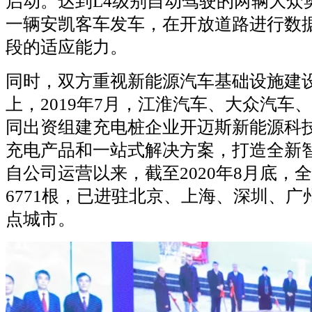
启动。达到L4级别自动驾驶的两辆大众
一辆安凯客车发车，在开放道路进行数
段的适应能力。
同时，双方重视新能源汽车基础设施建
上，2019年7月，江淮汽车、大众汽车
同出资组建充电桩企业开迈斯新能源科
充电产品和一站式解决方案，打造全新
自公司运营以来，截至2020年8月底，
6771根，已进驻北京、上海、深圳、广
点城市。