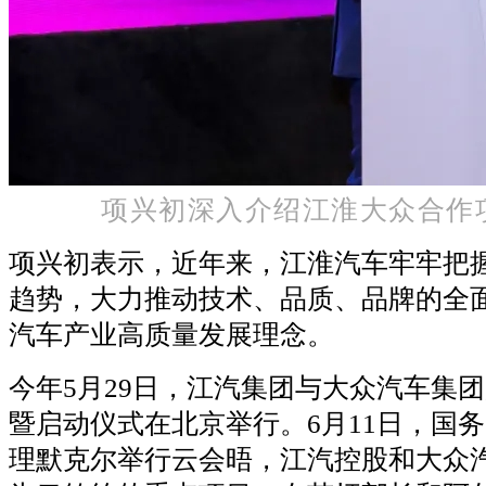
项兴初深入介绍江淮大众合作
项兴初表示，近年来，江淮汽车牢牢把
趋势，大力推动技术、品质、品牌的全
汽车产业高质量发展理念。
今年5月29日，江汽集团与大众汽车集
暨启动仪式在北京举行。6月11日，国
理默克尔举行云会晤，江汽控股和大众