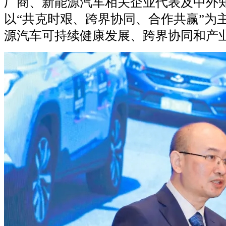
厂商、新能源汽车相关企业代表及中外
以“共克时艰、跨界协同、合作共赢”为
源汽车可持续健康发展、跨界协同和产