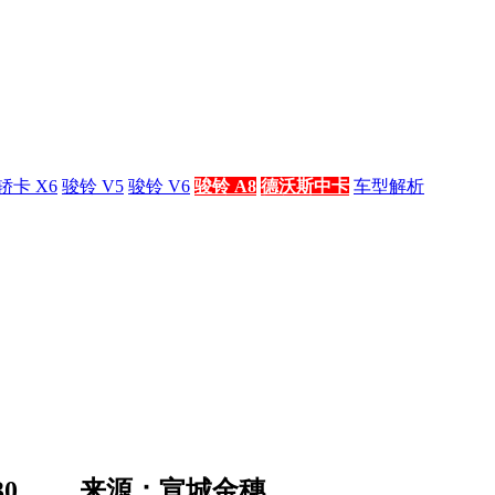
轿卡 X6
骏铃 V5
骏铃 V6
骏铃 A8
德沃斯中卡
车型解析
30
来源：宣城金穗