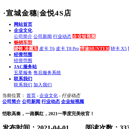
·宣城金穗|金悦4S店
网站首页
企业文化
公司简介
公司新闻
行业动态
企业短视频
畅销车型
骏铃 冷藏车
皮卡 T6
皮卡 T8 Pro
悍途HUNTER
轿卡 X5
经营范围
经营范围
JAC服务站
五星服务
售后服务系统
联系我们
联系我们
加入我们
当前位置：
首页
-
企业文化
-
行业动态
公司简介
公司新闻
行业动态
企业短视频
恺歌高奏，一路飘红，2021一季度完美收官！
发布时间：2021-04-01
阅读次数：
33