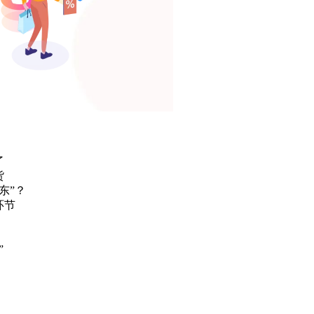
了
货
东”？
环节
”