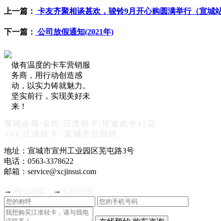
上一篇：
卡友齐聚相谈甚欢，骏铃9月开心购圆满举行（宣城
下一篇：
公司放假通知(2021年)
做有温度的卡车营销服
务商，用行动创造感
动，以实力铸就魅力。
坚实前行，实现美好未
来！
宣城金穗|金悦|江淮轻卡|悍途皮卡4S店
JAC江淮轻卡 宣城市总经销
地址：宣城市宣州工业园区芜屯路3号
电话：0563-3378622
邮箱：service@xcjinsui.com
→
网站地图
→
RSS订阅