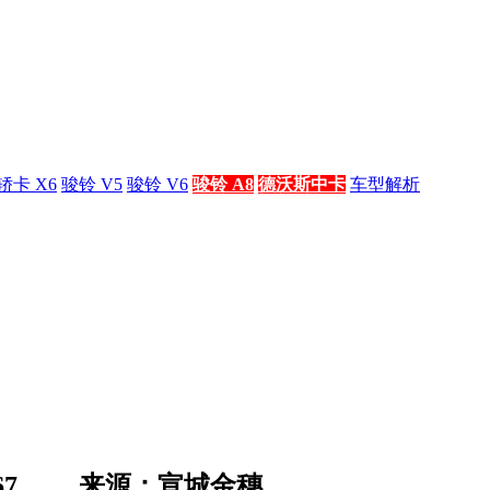
轿卡 X6
骏铃 V5
骏铃 V6
骏铃 A8
德沃斯中卡
车型解析
67
来源：宣城金穗