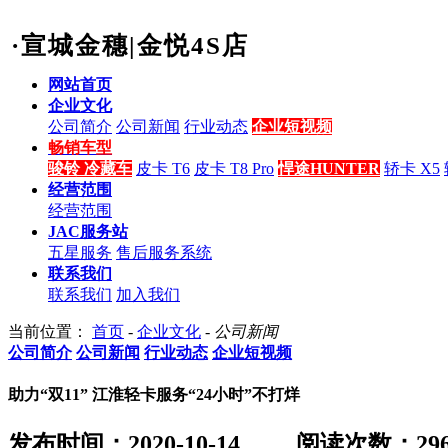
·宣城金穗|金悦4S店
网站首页
企业文化
公司简介
公司新闻
行业动态
企业短视频
畅销车型
骏铃 冷藏车
皮卡 T6
皮卡 T8 Pro
悍途HUNTER
轿卡 X5
经营范围
经营范围
JAC服务站
五星服务
售后服务系统
联系我们
联系我们
加入我们
当前位置：
首页
-
企业文化
-
公司新闻
公司简介
公司新闻
行业动态
企业短视频
助力“双11” 江淮轻卡服务“24小时”不打烊
发布时间：2020-10-14
阅读次数：
29