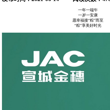
一年一端午
一岁一安康
愿幸福接“粽”而至
“粽”享美好时光