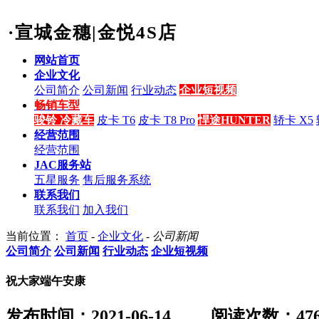
·宣城金穗|金悦4S店
网站首页
企业文化
公司简介
公司新闻
行业动态
企业短视频
畅销车型
骏铃 冷藏车
皮卡 T6
皮卡 T8 Pro
悍途HUNTER
轿卡 X5
经营范围
经营范围
JAC服务站
五星服务
售后服务系统
联系我们
联系我们
加入我们
当前位置：
首页
-
企业文化
-
公司新闻
公司简介
公司新闻
行业动态
企业短视频
祝大家端午安康
发布时间：2021-06-14
阅读次数：
47