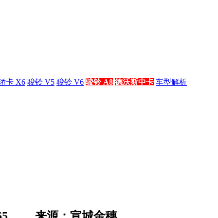
轿卡 X6
骏铃 V5
骏铃 V6
骏铃 A8
德沃斯中卡
车型解析
65
来源：宣城金穗